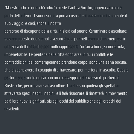
“Maestro, che è quel ch’i odo?” chiede Dante a Virgilio, appena valicata la
porta dell’inferno. I suoni sono la prima cosa che il poeta incontra durante il
suo viaggio, e così, anche il nostro
percorso di riscoperta della città, inizierà dal suono. Camminare e ascoltare:
saranno queste due semplici azioni che ci permetteranno di immergerci in
una zona della città che per molti rappresenta “un’area buia”, sconosciuta,
impenetrabile. Le periferie delle città sono aree in cui i conflitti e le
contraddizioni del contemporaneo prendono corpo, sono una selva oscura,
che bisogna avere il coraggio di attraversare, per mettersi in ascolto. Questa
performance vuole guidarci in una passeggiata attraverso il quartiere di
Bustecche, per imparare ad ascoltare. L’orchestra guiderà gli spettatori
attraverso spazi inediti, insoliti, e li farà risuonare, li rimetterà in movimento,
darà loro nuovi significati, sia agli occhi del pubblico che agli orecchi dei
residenti.