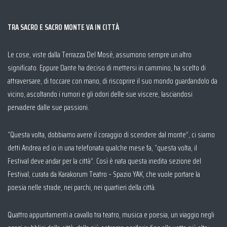
TRA SACRO E SACRO MONTE VA IN CITTÀ
Le cose, viste dalla Terrazza Del Mosè, assumono sempre un altro
significato. Eppure Dante ha deciso di mettersi in cammino, ha scelto di
attraversare, di toccare con mano, di riscoprire il suo mondo guardandolo da
vicino, ascoltando i rumori e gli odori delle sue viscere, lasciandosi
pervadere dalle sue passioni.
“Questa volta, dobbiamo avere il coraggio di scendere dal monte”, ci siamo
detti Andrea ed io in una telefonata qualche mese fa, “questa volta, il
Festival deve andar per la città”. Così è nata questa inedita sezione del
Festival, curata da Karakorum Teatro – Spazio YAK, che vuole portare la
poesia nelle strade, nei parchi, nei quartieri della città.
Quattro appuntamenti a cavallo tra teatro, musica e poesia, un viaggio negli