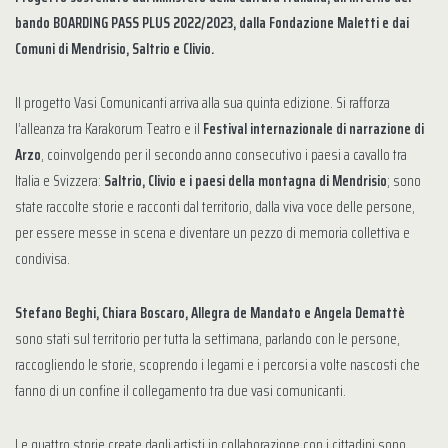
bando BOARDING PASS PLUS 2022/2023, dalla Fondazione Maletti e dai
Comuni di Mendrisio, Saltrio e Clivio.
Il progetto Vasi Comunicanti arriva alla sua quinta edizione. Si rafforza
l’alleanza tra Karakorum Teatro e il
Festival internazionale di narrazione di
Arzo
, coinvolgendo per il secondo anno consecutivo i paesi a cavallo tra
Italia e Svizzera:
Saltrio, Clivio e i paesi della montagna di Mendrisio
; sono
state raccolte storie e racconti dal territorio, dalla viva voce delle persone,
per essere messe in scena e diventare un pezzo di memoria collettiva e
condivisa.
Stefano Beghi, Chiara Boscaro, Allegra de Mandato e Angela Demattè
sono stati sul territorio per tutta la settimana, parlando con le persone,
raccogliendo le storie, scoprendo i legami e i percorsi a volte nascosti che
fanno di un confine il collegamento tra due vasi comunicanti.
Le quattro storie create dagli artisti in collaborazione con i cittadini sono