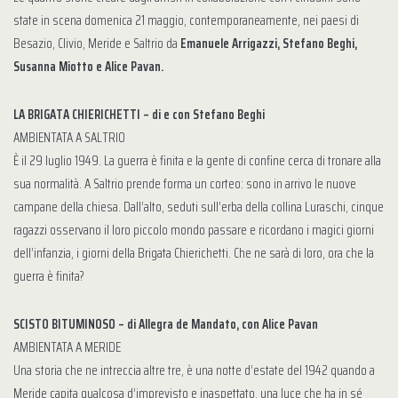
state in scena domenica 21 maggio, contemporaneamente, nei paesi di
Besazio, Clivio, Meride e Saltrio da
Emanuele Arrigazzi, Stefano Beghi,
Susanna Miotto e Alice Pavan.
LA BRIGATA CHIERICHETTI – di e con Stefano Beghi
AMBIENTATA A SALTRIO
È il 29 luglio 1949. La guerra è finita e la gente di confine cerca di tronare alla
sua normalità. A Saltrio prende forma un corteo: sono in arrivo le nuove
campane della chiesa. Dall’alto, seduti sull’erba della collina Luraschi, cinque
ragazzi osservano il loro piccolo mondo passare e ricordano i magici giorni
dell’infanzia, i giorni della Brigata Chierichetti. Che ne sarà di loro, ora che la
guerra è finita?
SCISTO BITUMINOSO – di Allegra de Mandato, con Alice Pavan
AMBIENTATA A MERIDE
Una storia che ne intreccia altre tre, è una notte d’estate del 1942 quando a
Meride capita qualcosa d’imprevisto e inaspettato, una luce che ha in sé