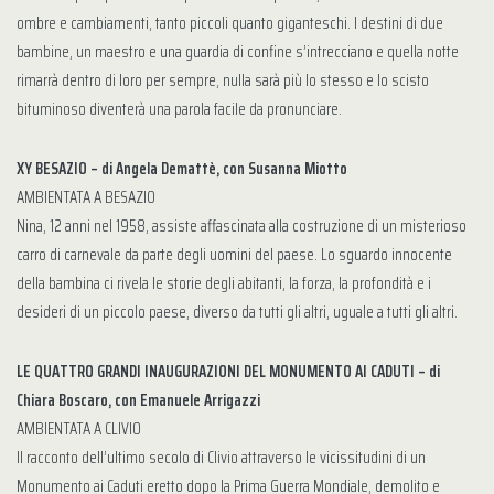
ombre e cambiamenti, tanto piccoli quanto giganteschi. I destini di due
bambine, un maestro e una guardia di confine s’intrecciano e quella notte
rimarrà dentro di loro per sempre, nulla sarà più lo stesso e lo scisto
bituminoso diventerà una parola facile da pronunciare.
XY BESAZIO – di Angela Demattè, con Susanna Miotto
AMBIENTATA A BESAZIO
Nina, 12 anni nel 1958, assiste affascinata alla costruzione di un misterioso
carro di carnevale da parte degli uomini del paese. Lo sguardo innocente
della bambina ci rivela le storie degli abitanti, la forza, la profondità e i
desideri di un piccolo paese, diverso da tutti gli altri, uguale a tutti gli altri.
LE QUATTRO GRANDI INAUGURAZIONI DEL MONUMENTO AI CADUTI – di
Chiara Boscaro, con Emanuele Arrigazzi
AMBIENTATA A CLIVIO
Il racconto dell’ultimo secolo di Clivio attraverso le vicissitudini di un
Monumento ai Caduti eretto dopo la Prima Guerra Mondiale, demolito e