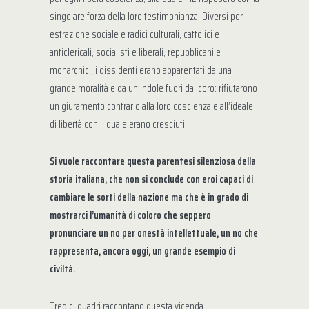
singolare forza della loro testimonianza. Diversi per
estrazione sociale e radici culturali, cattolici e
anticlericali, socialisti e liberali, repubblicani e
monarchici, i dissidenti erano apparentati da una
grande moralità e da un’indole fuori dal coro: rifiutarono
un giuramento contrario alla loro coscienza e all’ideale
di libertà con il quale erano cresciuti.
Si vuole raccontare questa parentesi silenziosa della
storia italiana, che non si conclude con eroi capaci di
cambiare le sorti della nazione ma che è in grado di
mostrarci l’umanità di coloro che seppero
pronunciare un no per onestà intellettuale, un no che
rappresenta, ancora oggi, un grande esempio di
civiltà.
Tredici quadri raccontano questa vicenda