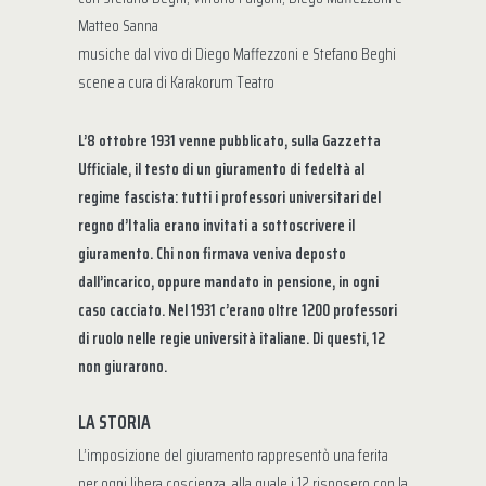
Matteo Sanna
musiche dal vivo di Diego Maffezzoni e Stefano Beghi
scene a cura di Karakorum Teatro
L’8 ottobre 1931 venne pubblicato, sulla Gazzetta
Ufficiale, il testo di un giuramento di fedeltà al
regime fascista: tutti i professori universitari del
regno d’Italia erano invitati a sottoscrivere il
giuramento. Chi non firmava veniva deposto
dall’incarico, oppure mandato in pensione, in ogni
caso cacciato. Nel 1931 c’erano oltre 1200 professori
di ruolo nelle regie università italiane. Di questi, 12
non giurarono.
LA STORIA
L’imposizione del giuramento rappresentò una ferita
per ogni libera coscienza, alla quale i 12 risposero con la