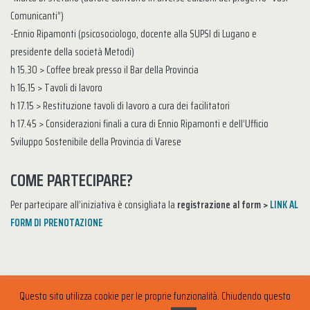
Comunicanti”)
-Ennio Ripamonti (psicosociologo, docente alla SUPSI di Lugano e
presidente della società Metodi)
h 15.30 > Coffee break presso il Bar della Provincia
h 16.15 > Tavoli di lavoro
h 17.15 > Restituzione tavoli di lavoro a cura dei facilitatori
h 17.45 > Considerazioni finali a cura di Ennio Ripamonti e dell’Ufficio
Sviluppo Sostenibile della Provincia di Varese
COME PARTECIPARE?
Per partecipare all’iniziativa è consigliata la
registrazione al form >
LINK AL
FORM DI PRENOTAZIONE
Questo sito utilizza cookie per le proprie funzionalità. Chiudendo questo