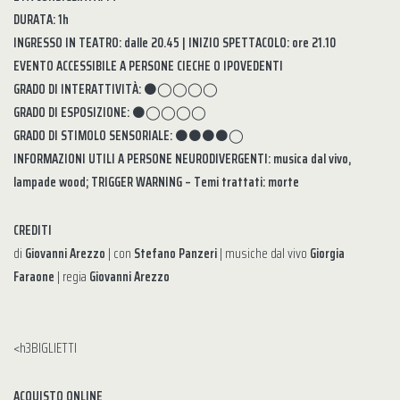
DURATA: 1h
INGRESSO IN TEATRO: dalle 20.45 | INIZIO SPETTACOLO: ore 21.10
EVENTO ACCESSIBILE A PERSONE CIECHE O IPOVEDENTI
GRADO DI INTERATTIVITÀ:
⚫◯◯◯◯
GRADO DI ESPOSIZIONE:
⚫◯◯◯◯
GRADO DI STIMOLO SENSORIALE:
⚫⚫⚫⚫◯
INFORMAZIONI UTILI A PERSONE NEURODIVERGENTI: musica dal vivo,
lampade wood; TRIGGER WARNING – Temi trattati: morte
CREDITI
di
Giovanni Arezzo
| con
Stefano Panzeri
| musiche dal vivo
Giorgia
Faraone
| regia
Giovanni Arezzo
<h3BIGLIETTI
ACQUISTO ONLINE