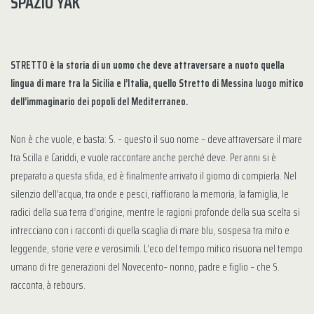
SPAZIO YAK
STRETTO è la storia di un uomo che deve attraversare a nuoto quella
lingua di mare tra la Sicilia e l’Italia, quello Stretto di Messina luogo mitico
dell’immaginario dei popoli del Mediterraneo.
Non è che vuole, e basta: S. – questo il suo nome – deve attraversare il mare
tra Scilla e Cariddi, e vuole raccontare anche perché deve. Per anni si è
preparato a questa sfida, ed è finalmente arrivato il giorno di compierla. Nel
silenzio dell’acqua, tra onde e pesci, riaffiorano la memoria, la famiglia, le
radici della sua terra d’origine, mentre le ragioni profonde della sua scelta si
intrecciano con i racconti di quella scaglia di mare blu, sospesa tra mito e
leggende, storie vere e verosimili. L’eco del tempo mitico risuona nel tempo
umano di tre generazioni del Novecento– nonno, padre e figlio – che S.
racconta, à rebours.