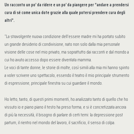
Un racconto un po’ da ridere e un po’ da piangere per “andare a prendersi
cura di sé come unica dote grazie alla quale potersi prendere cura degli
altri”.
“La stravolgente nuova condizione dell’essere madre mi ha portato subito
un grande desiderio di condivisione, nato non solo dalla mia personale
visione delle cose nel mio privato, ma soprattutto dai racconti e dal mondo a
cui ho avuto accesso dopo essere diventata mamma.
Le voci di tante donne, le storie di molte, così simili alla mia mi hanno spinto
a voler scrivere uno spettacolo, essendo il teatro il mio principale strumento
di espressione, principale finestra su cui guardare il mondo.
Ho letto, tanto, di questi primi momenti, ho analizzato tanto di quello che ho
vissuto io e piano piano il testo ha preso forma, e si è concretizzata ancora
di più la necessità, il bisogno di parlare di certi temi: la depressione post
partum, il rientro nel mondo del lavoro, il sacrificio, il senso di colpa.