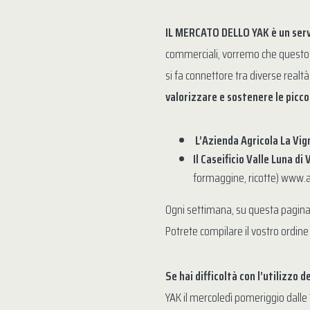
IL MERCATO DELLO YAK è un servi
commerciali, vorremo che questo f
si fa connettore tra diverse realtà
valorizzare e sostenere le picco
L’Azienda Agricola La Vign
Il Caseificio Valle Luna di
formaggine, ricotte) www.a
Ogni settimana, su questa pagin
Potrete compilare il vostro ordine
Se hai difficoltà con l’utilizzo 
YAK il mercoledì pomeriggio dalle 1