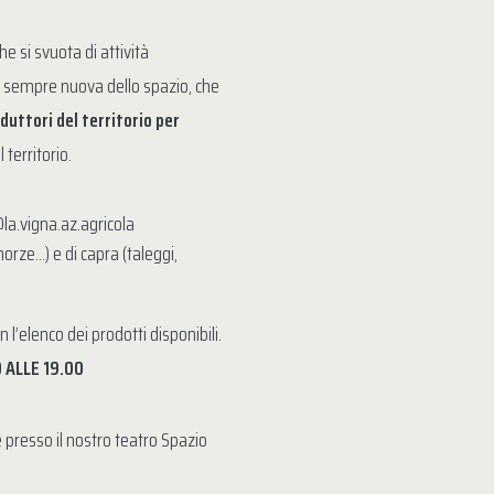
he si svuota di attività
e sempre nuova dello spazio, che
uttori del territorio
per
 territorio.
la.vigna.az.agricola
orze…) e di capra (taleggi,
n l’elenco dei prodotti disponibili.
0 ALLE 19.00
presso il nostro teatro Spazio