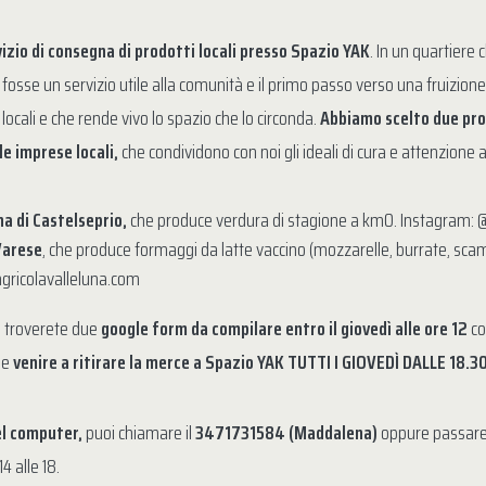
zio di consegna di prodotti locali presso Spazio YAK
. In un quartiere c
osse un servizio utile alla comunità e il primo passo verso una fruizion
 locali e che rende vivo lo spazio che lo circonda.
Abbiamo scelto due prod
le imprese locali,
che condividono con noi gli ideali di cura e attenzione al
a di Castelseprio,
che produce verdura di stagione a km0. Instagram: @
 Varese
, che produce formaggi da latte vaccino (mozzarelle, burrate, scam
gricolavalleluna.com
a troverete due
google form
da compilare entro il giovedì alle ore 12
co
 e
venire a ritirare la merce a Spazio YAK TUTTI I GIOVEDÌ DALLE 18.3
del computer,
puoi chiamare il
3471731584 (Maddalena)
oppure passare 
4 alle 18.