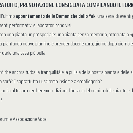
ATUITO, PRENOTAZIONE CONSIGLIATA COMPILANDO IL FOR
ll’ultimo
appuntamento delle Domeniche dello Yak
: una serie di eventi
nti performativi e laboratori condivisi.
o con una pianta un po’ speciale: una pianta senza memoria, atterrata a
 piantando nuove piantine e prendendocene cura, giorno dopo giorno e a
r darle una casa più bella.
ò che ancora turba la tranquillità e la pulizia della nostra pianta e dell
sarà? E soprattutto riusciremo insieme a sconfiggerlo?
accia al tesoro cercheremo indizi per liberarci del nemico delle piante e del
i?
korum e Associazione Voce