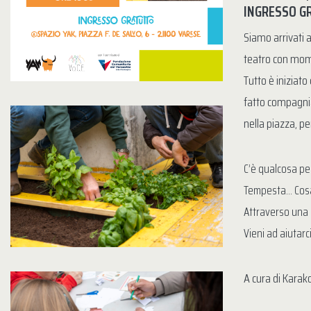
INGRESSO GR
Siamo arrivati a
teatro con mome
Tutto è iniziat
fatto compagnia
nella piazza, pe
C’è qualcosa per
Tempesta… Cosa 
Attraverso una c
Vieni ad aiutarc
A cura di Kara