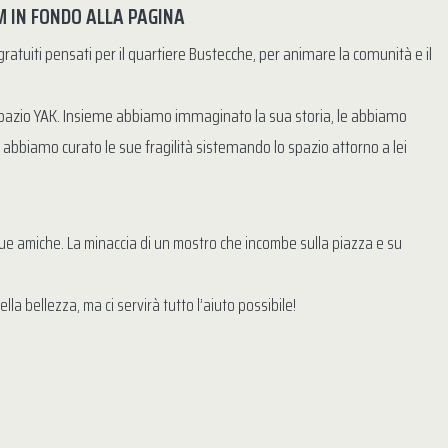
M IN FONDO ALLA PAGINA
 gratuiti pensati per il quartiere Bustecche, per animare la comunità e il
 Spazio YAK. Insieme abbiamo immaginato la sua storia, le abbiamo
bbiamo curato le sue fragilità sistemando lo spazio attorno a lei
e sue amiche. La minaccia di un mostro che incombe sulla piazza e su
la bellezza, ma ci servirà tutto l’aiuto possibile!