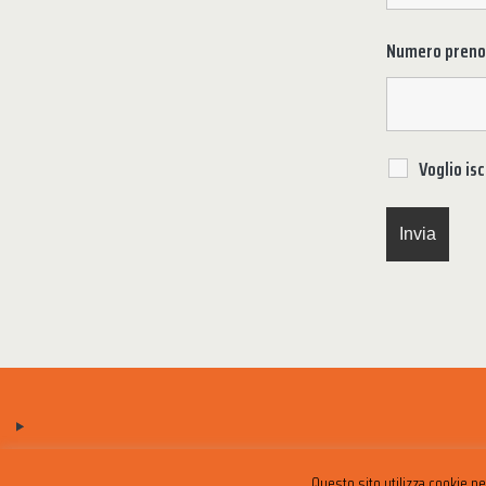
Numero prenota
Voglio is
Questo sito utilizza cookie p