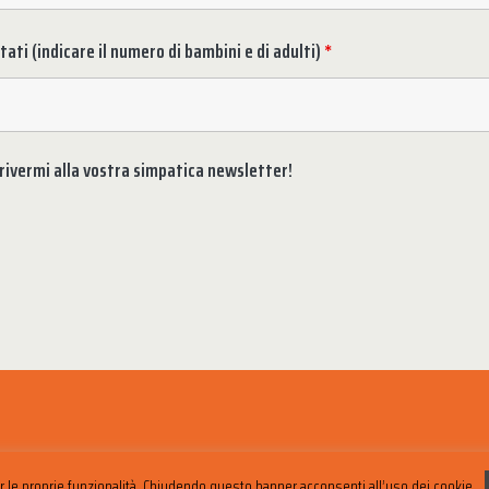
ti (indicare il numero di bambini e di adulti)
*
crivermi alla vostra simpatica newsletter!
er le proprie funzionalità. Chiudendo questo banner acconsenti all’uso dei cookie.