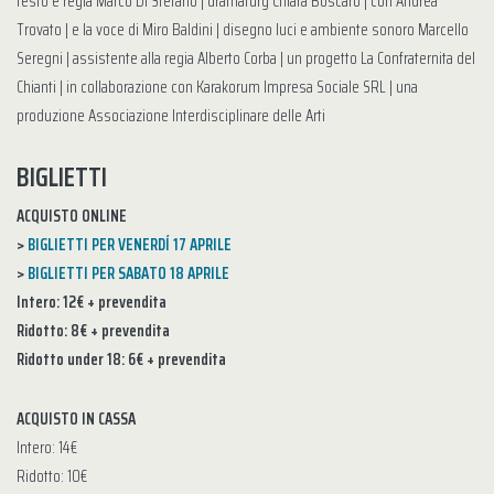
testo e regia Marco Di Stefano | dramaturg Chiara Boscaro | con Andrea
Trovato | e la voce di Miro Baldini | disegno luci e ambiente sonoro Marcello
Seregni | assistente alla regia Alberto Corba | un progetto La Confraternita del
Chianti | in collaborazione con Karakorum Impresa Sociale SRL | una
produzione Associazione Interdisciplinare delle Arti
BIGLIETTI
ACQUISTO ONLINE
>
BIGLIETTI PER VENERDÍ 17 APRILE
>
BIGLIETTI PER SABATO 18 APRILE
Intero: 12€ + prevendita
Ridotto: 8€ + prevendita
Ridotto under 18: 6€ + prevendita
ACQUISTO IN CASSA
Intero: 14€
Ridotto: 10€