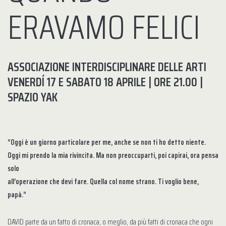
ERAVAMO FELICI
ASSOCIAZIONE INTERDISCIPLINARE DELLE ARTI
VENERDÍ 17 E SABATO 18 APRILE | ORE 21.00 |
SPAZIO YAK
“Oggi è un giorno particolare per me, anche se non ti ho detto niente.
Oggi mi prendo la mia rivincita. Ma non preoccuparti, poi capirai, ora pensa
solo
all’operazione che devi fare. Quella col nome strano. Ti voglio bene,
papà.”
DAVID parte da un fatto di cronaca, o meglio, da più fatti di cronaca che ogni