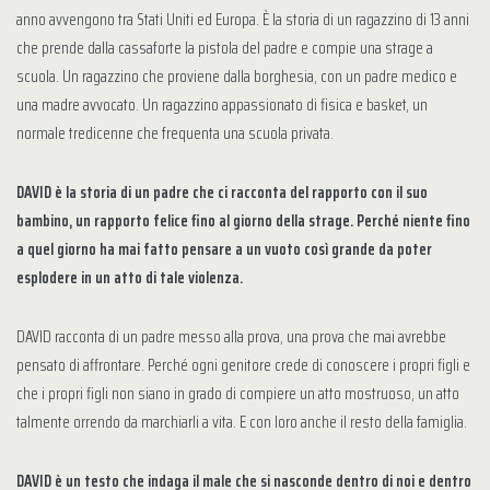
anno avvengono tra Stati Uniti ed Europa. È la storia di un ragazzino di 13 anni
che prende dalla cassaforte la pistola del padre e compie una strage a
scuola. Un ragazzino che proviene dalla borghesia, con un padre medico e
una madre avvocato. Un ragazzino appassionato di fisica e basket, un
normale tredicenne che frequenta una scuola privata.
DAVID è la storia di un padre che ci racconta del rapporto con il suo
bambino, un rapporto felice fino al giorno della strage. Perché niente fino
a quel giorno ha mai fatto pensare a un vuoto così grande da poter
esplodere in un atto di tale violenza.
DAVID racconta di un padre messo alla prova, una prova che mai avrebbe
pensato di affrontare. Perché ogni genitore crede di conoscere i propri figli e
che i propri figli non siano in grado di compiere un atto mostruoso, un atto
talmente orrendo da marchiarli a vita. E con loro anche il resto della famiglia.
DAVID è un testo che indaga il male che si nasconde dentro di noi e dentro