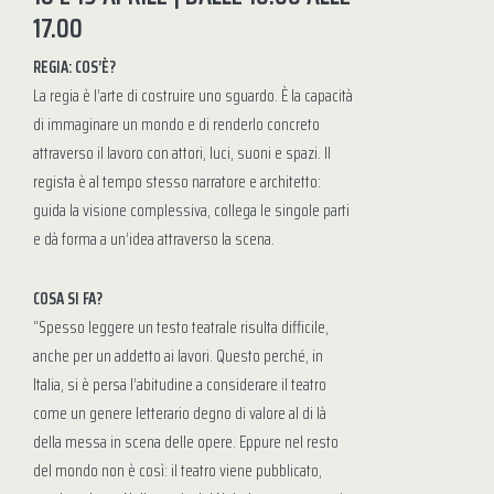
17.00
REGIA: COS’È?
La regia è l’arte di costruire uno sguardo. È la capacità
di immaginare un mondo e di renderlo concreto
attraverso il lavoro con attori, luci, suoni e spazi. Il
regista è al tempo stesso narratore e architetto:
guida la visione complessiva, collega le singole parti
e dà forma a un’idea attraverso la scena.
COSA SI FA?
“Spesso leggere un testo teatrale risulta difficile,
anche per un addetto ai lavori. Questo perché, in
Italia, si è persa l’abitudine a considerare il teatro
come un genere letterario degno di valore al di là
della messa in scena delle opere. Eppure nel resto
del mondo non è così: il teatro viene pubblicato,