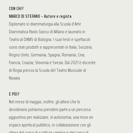
CON CHI?
MARCO DI STEFANO – Autore e regista
Diplomato in drammaturgia alla Scuola d’Arte
Drammatica Paolo Grassi di Milano e laureato in
Teatro al DAMS di Bologna. I suoi testi e spettacoli
sono stati prodotti e rappresentati in Italia, Svizzera,
Regno Unito, Germania, Spagna, Romania, Cina,
Francia, Croazia, Slovenia e Svezia. Dal 2021 è docente
di Regia presso la Scuola del Teatro Musicale di
Novara.
E POI?
Nel mese di maggio, inoltre, gli allievi che lo
desiderano potranno prendere parte a un percorso
aggiuntivo per realizzare, in autonomia, una mise en
espace aperta al pubblico, in collaborazione con gli
allievi del corso di scrittura creativa e del corso di