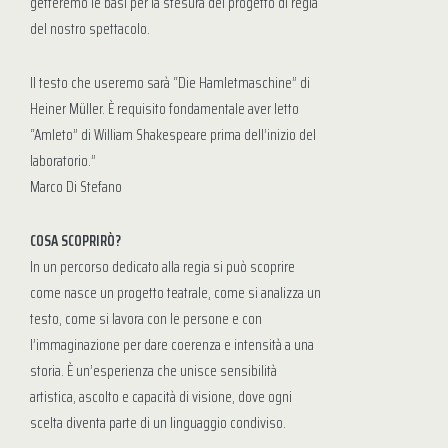
getteremo le basi per la stesura del progetto di regia
del nostro spettacolo.
Il testo che useremo sarà “Die Hamletmaschine” di
Heiner Müller. È requisito fondamentale aver letto
“Amleto” di William Shakespeare prima dell’inizio del
laboratorio.”
Marco Di Stefano
COSA SCOPRIRÒ?
In un percorso dedicato alla regia si può scoprire
come nasce un progetto teatrale, come si analizza un
testo, come si lavora con le persone e con
l’immaginazione per dare coerenza e intensità a una
storia. È un’esperienza che unisce sensibilità
artistica, ascolto e capacità di visione, dove ogni
scelta diventa parte di un linguaggio condiviso.