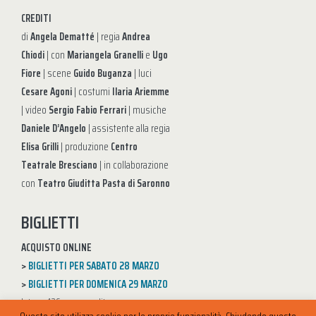
CREDITI
di
Angela Dematté
| regia
Andrea
Chiodi
| con
Mariangela Granelli
e
Ugo
Fiore
| scene
Guido Buganza
| luci
Cesare Agoni
| costumi
Ilaria Ariemme
| video
Sergio Fabio Ferrari
| musiche
Daniele D’Angelo
| assistente alla regia
Elisa Grilli
| produzione
Centro
Teatrale Bresciano
| in collaborazione
con
Teatro Giuditta Pasta di Saronno
BIGLIETTI
ACQUISTO ONLINE
>
BIGLIETTI PER SABATO 28 MARZO
>
BIGLIETTI PER DOMENICA 29 MARZO
Intero: 12€ + prevendita