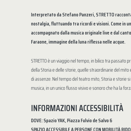
Interpretato da Stefano Panzeri, STRETTO racconta
nostalgia, fluttuando tra ricordi e visioni. Come in un
accompagnato dalla musica originale live e dal cant
Faraone, immagine della luna riflessa nelle acque.
STRETTO è un viaggio nel tempo, in bilico tra passato p
della Storia e delle storie, quelle straordinarie del mit
di assenze. Nel tempo del teatro mito, Storia e storie s
musica, in un unico flusso visivo e sonoro che ha la forza
INFORMAZIONI ACCESSIBILITÀ
DOVE: Spazio YAK, Piazza Fulvio de Salvo 6
SPAZIO ACCESSIBILE A PERSONE CON MOBILITÀ RID