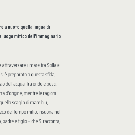
e a nuoto quella lingua di
ina luogo mitico dell’immaginario
attraversare il mare tra Scilla e
 si è preparato a questa sfida,
zio dell’acqua, tra onde e pesci,
erra d’origine, mentre le ragioni
 quella scaglia di mare blu,
’eco del tempo mitico risuona nel
adre e figlio – che S. racconta,