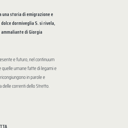
 una storia di emigrazione e
 dolce dormiveglia S. si rivela,
o ammaliante di Giorgia
resente e futuro, nel continuum
o e quelle umane fatte di legami e
i ricongiungono in parole e
 delle correnti dello Stretto.
OTTA