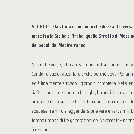
STRETTO è la storia di un uomo che deve attraversar
mare tra la Sicilia e l’Italia, quello Stretto di Mess
dei popoli del Mediterraneo.
Non è che vuole, e basta: S. – questo il suo nome – deve 
Cariddi, e vuole raccontare anche perché deve. Per anni
ed è finalmente arrivato il giorno di compierla. Nel silen
riaffiorano la memoria, la famiglia, le radici della sua t
profonde della sua scelta si intrecciano con i racconti di
sospesa tra mito e leggende, storie vere e verosimili. L
tempo umano di tre generazioni del Novecento– nonno, p
à rebours.