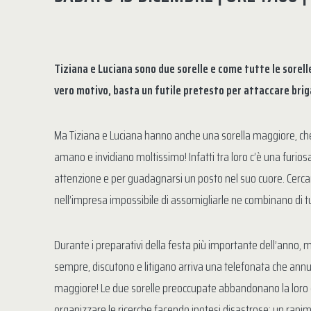
Tiziana e Luciana sono due sorelle e come tutte le sorel
vero motivo, basta un futile pretesto per attaccare briga 
Ma Tiziana e Luciana hanno anche una sorella maggiore, c
amano e invidiano moltissimo! Infatti tra loro c’è una furios
attenzione e per guadagnarsi un posto nel suo cuore. Cercano
nell’impresa impossibile di assomigliarle ne combinano di tutt
Durante i preparativi della festa più importante dell’anno, 
sempre, discutono e litigano arriva una telefonata che annu
maggiore! Le due sorelle preoccupate abbandonano la loro 
organizzare le ricerche facendo ipotesi disastrose: un rapim