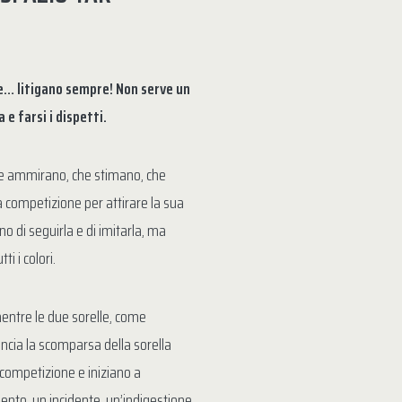
le… litigano sempre! Non serve un
e farsi i dispetti.
he ammirano, che stimano, che
a competizione per attirare la sua
 di seguirla e di imitarla, ma
i i colori.
mentre le due sorelle, come
ncia la scomparsa della sorella
competizione e iniziano a
ento, un incidente, un’indigestione