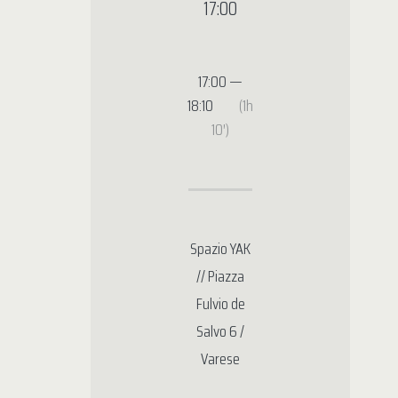
17:00
17:00 —
18:10
(1h
10′)
Spazio YAK
// Piazza
Fulvio de
Salvo 6 /
Varese