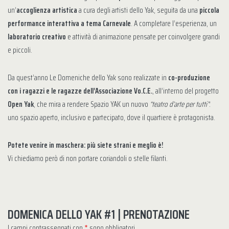
un’
accoglienza artistica
a cura degli artisti dello Yak, seguita da una
piccola
performance interattiva a tema Carnevale
. A completare l’esperienza, un
laboratorio creativo
e attività di animazione pensate per coinvolgere grandi
e piccoli.
Da quest’anno Le Domeniche dello Yak sono realizzate in
co-produzione
con i ragazzi e le ragazze dell’Associazione Vo.C.E.
, all’interno del progetto
Open Yak
, che mira a rendere Spazio YAK un nuovo
“teatro d’arte per tutti”
:
uno spazio aperto, inclusivo e partecipato, dove il quartiere è protagonista.
Potete venire in maschera: più siete strani e meglio è!
Vi chiediamo però di non portare coriandoli o stelle filanti.
DOMENICA DELLO YAK #1 | PRENOTAZIONE
I campi contrassegnati con
*
sono obbligatori.