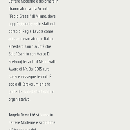
Lettere Moderne e diplomata in
Drammaturgia alla Scuola
“Paolo Grassi” di Milano, dove
oggi è docente nello staff del
corso di Regia. Lavora come
autrice e dramaturg in Italia e
all’estero. Con “La Città che
Sale” (scritto con Marco Di
Stefano) ha vinto il Mario Fratti
Award di NY. Dal 2015 cura
spazi e rassegne teatrali. È
socia di Karakorum srl e fa
parte del suo staff artistico e
organizzativo.
Angela Dematté
si laurea in
Lettere Moderne e si diploma