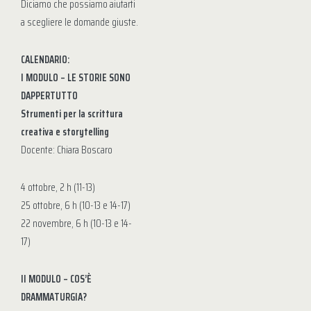
Diciamo che possiamo aiutarti
a scegliere le domande giuste.
CALENDARIO:
I MODULO – LE STORIE SONO
DAPPERTUTTO
Strumenti per la scrittura
creativa e storytelling
Docente: Chiara Boscaro
4 ottobre, 2 h (11-13)
25 ottobre, 6 h (10-13 e 14-17)
22 novembre, 6 h (10-13 e 14-
17)
II MODULO – COS’È
DRAMMATURGIA?