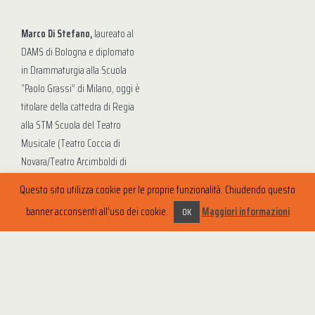
Marco Di Stefano,
laureato al
DAMS di Bologna e diplomato
in Drammaturgia alla Scuola
“Paolo Grassi” di Milano, oggi è
titolare della cattedra di Regia
alla STM Scuola del Teatro
Musicale (Teatro Coccia di
Novara/Teatro Arcimboldi di
Milano). Autore e regista, è
Questo sito utilizza cookie per le proprie funzionalità. Chiudendo questo
stato artista ospite di
banner acconsenti all’uso dei cookie.
Maggiori informazioni
OK
importanti realtà internazionali
quali Biennale di Venezia,
Dance Base di Edimburgo,
Teatro Nazionale Ivan pl. Zajc di
Fiume/Rijeka e 6th Theatre
Olympics di Pechino. È socio di