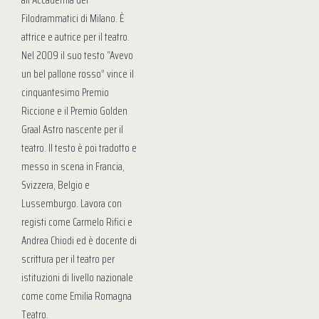
all’Accademia dei
Filodrammatici di Milano. È
attrice e autrice per il teatro.
Nel 2009 il suo testo “Avevo
un bel pallone rosso” vince il
cinquantesimo Premio
Riccione e il Premio Golden
Graal Astro nascente per il
teatro. Il testo è poi tradotto e
messo in scena in Francia,
Svizzera, Belgio e
Lussemburgo. Lavora con
registi come Carmelo Rifici e
Andrea Chiodi ed è docente di
scrittura per il teatro per
istituzioni di livello nazionale
come come Emilia Romagna
Teatro.