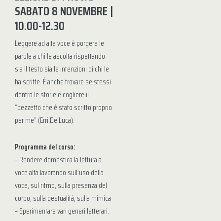
SABATO 8 NOVEMBRE |
10.00-12.30
Leggere ad alta voce è porgere le
parole a chi le ascolta rispettando
sia il testo sia le intenzioni di chi le
ha scritte. È anche trovare se stessi
dentro le storie e cogliere il
“pezzetto che è stato scritto proprio
per me” (Erri De Luca).
Programma del corso:
– Rendere domestica la lettura a
voce alta lavorando sull’uso della
voce, sul ritmo, sulla presenza del
corpo, sulla gestualità, sulla mimica
– Sperimentare vari generi letterari: