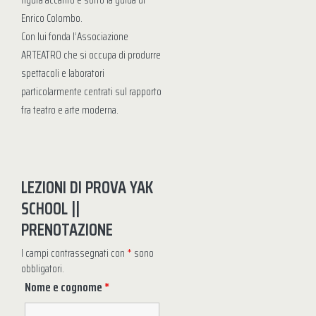
figura accanto e sotto la guida di
Enrico Colombo.
Con lui fonda l’Associazione
ARTEATRO che si occupa di produrre
spettacoli e laboratori
particolarmente centrati sul rapporto
fra teatro e arte moderna.
LEZIONI DI PROVA YAK
SCHOOL ||
PRENOTAZIONE
I campi contrassegnati con
*
sono
obbligatori.
Nome e cognome
*