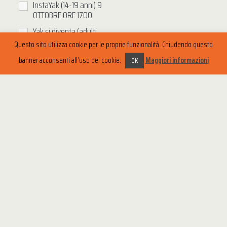
InstaYak (14-19 anni) 9
OTTOBRE ORE 17.00
Yak si diventa (adulti
base) 30 SETTEMBRE ORE
Questo sito utilizza cookie per le proprie funzionalità. Chiudendo questo
20.30
banner acconsenti all’uso dei cookie.
Maggiori informazioni
OK
GiàYak (adulti avanzato
mercoledì) 8 OTTOBRE
ORE 20.30
GiàYak (adulti avanzato
giovedì) 9 OTTOBRE ORE
20.30
Parola di Yak (lettura ad
alta voce) 8 NOVEMBRE
ORE 10.00
Canta che ti Yak
(improvvisazione vocale)
19 OTTOBRE ORE 10.00
Scrivere da Yak (scrittura
creativa) 4 OTTOBRE ORE